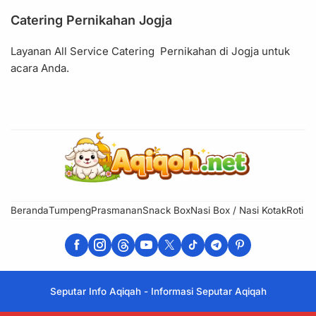
Catering Pernikahan Jogja
Layanan All Service Catering Pernikahan di Jogja untuk
acara Anda.
Beranda
Tumpeng
Prasmanan
Snack Box
Nasi Box / Nasi Kotak
Roti H
Seputar Info Aqiqah - Informasi Seputar Aqiqah