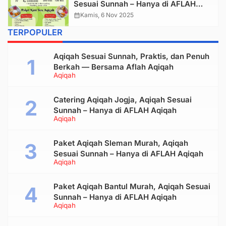
Sesuai Sunnah – Hanya di AFLAH
Aqiqah
calendar_month
Kamis, 6 Nov 2025
TERPOPULER
Aqiqah Sesuai Sunnah, Praktis, dan Penuh
Berkah — Bersama Aflah Aqiqah
Aqiqah
Catering Aqiqah Jogja, Aqiqah Sesuai
Sunnah – Hanya di AFLAH Aqiqah
Aqiqah
Paket Aqiqah Sleman Murah, Aqiqah
Sesuai Sunnah – Hanya di AFLAH Aqiqah
Aqiqah
Paket Aqiqah Bantul Murah, Aqiqah Sesuai
Sunnah – Hanya di AFLAH Aqiqah
Aqiqah