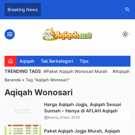
search
Breaking News
menu
light_mode
home
Aqiqah
Tak Berkategori
Tips
TRENDING TAGS
#Paket Aqiqah Wonosari Murah
#Aqiqah W
Beranda
»
Tag "Aqiqah Wonosari"
Aqiqah Wonosari
Harga Aqiqah Jogja, Aqiqah Sesuai
Sunnah – Hanya di AFLAH Aqiqah
calendar_month
Kamis, 6 Nov 2025
Paket Aqiqah Jogja Murah, Aqiqah