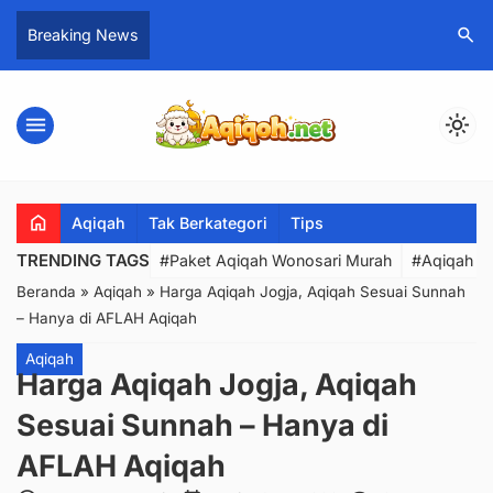
search
Breaking News
menu
light_mode
home
Aqiqah
Tak Berkategori
Tips
TRENDING TAGS
#Paket Aqiqah Wonosari Murah
#Aqiqah W
Beranda
»
Aqiqah
»
Harga Aqiqah Jogja, Aqiqah Sesuai Sunnah
– Hanya di AFLAH Aqiqah
Aqiqah
Harga Aqiqah Jogja, Aqiqah
Sesuai Sunnah – Hanya di
AFLAH Aqiqah