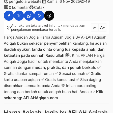
account_circle
calendar_month
visibility
pengelola website
Kamis, 6 Nov 2025
49
comment
print
0 komentar
Cetak
Atur ukuran teks artikel ini untuk mendapatkan
text_increase
info
text_decrease
pengalaman membaca terbaik.
Harga Aqiqah Jogja Harga Aqiqah Jogja By AFLAH Aqiqah.
Aqiqah bukan sekadar penyembelihan kambing. Ini adalah
ibadah syukur, tanda cinta orang tua kepada anak, dan
ketaatan pada sunnah Rasulullah ﷺ.
Kini, AFLAH Harga
Aqiqah Jogja hadir untuk membantu Anda menjalankan
sunnah dengan
mudah, praktis, dan penuh berkah.
✅
Gratis diantar sampai rumah ✅ Sesuai sunnah ✅ Gratis
kartu ucapan aqiqah ✅ Gratis konsultasi ✅ Sisa daging
diserahkan semua kepada Anda 💚 Inilah cara paling
tenang dan berkah untuk aqiqah buah hati Anda. 👉
Klik
sekarang:
AFLAHAqiqah.com
Harga Aqiqah Jogja by AFLAH Aqiqah