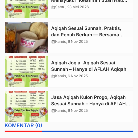
Mensyukuri Kelahiran Buah Hati
dengan Lebih Tenang, Praktis, dan
calendar_month
Sabtu, 23 Mei 2026
Berkah
Aqiqah Sesuai Sunnah, Praktis,
dan Penuh Berkah — Bersama
Aflah Aqiqah
calendar_month
Kamis, 6 Nov 2025
Aqiqah Jogja, Aqiqah Sesuai
Sunnah – Hanya di AFLAH Aqiqah
calendar_month
Kamis, 6 Nov 2025
Jasa Aqiqah Kulon Progo, Aqiqah
Sesuai Sunnah – Hanya di AFLAH
Aqiqah
calendar_month
Kamis, 6 Nov 2025
KOMENTAR (0)