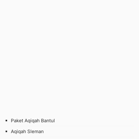
Paket Aqiqah Bantul
Aqiqah Sleman
Aqiqah Jogja
Aqiqah Purworejo
Catering Jogja